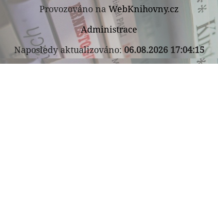
Provozováno na
WebKnihovny.cz
Administrace
Naposledy aktualizováno:
06.08.2026 17:04:15